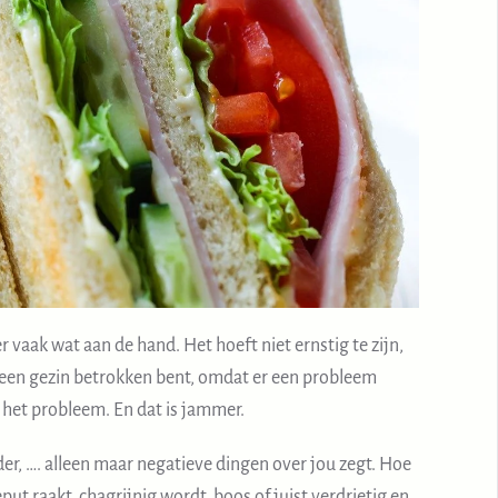
er vaak wat aan de hand. Het hoeft niet ernstig te zijn,
ij een gezin betrokken bent, omdat er een probleem
 het probleem. En dat is jammer.
der, …. alleen maar negatieve dingen over jou zegt. Hoe
eput raakt, chagrijnig wordt, boos of juist verdrietig en